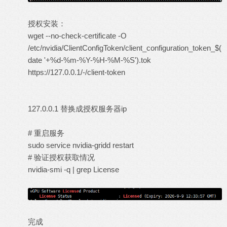
授权安装：
wget --no-check-certificate -O
/etc/nvidia/ClientConfigToken/client_configuration_token_$(
date '+%d-%m-%Y-%H-%M-%S').tok
https://127.0.0.1/-/client-token
127.0.0.1 替换成授权服务器ip
# 重启服务
sudo service nvidia-gridd restart
# 验证授权获取情况
nvidia-smi -q | grep License
完成